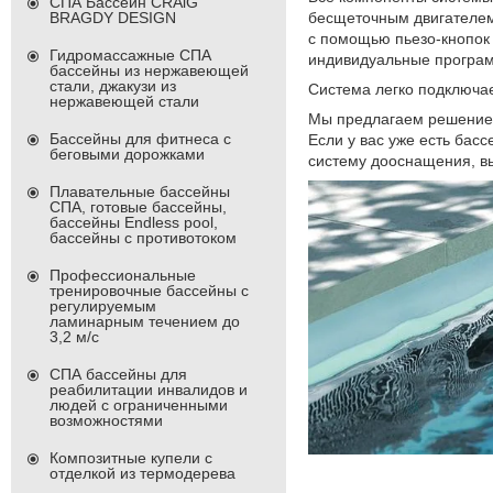
СПА Бассейн CRAiG
BRAGDY DESIGN
бесщеточным двигателем
с помощью пьезо-кнопок 
Гидромассажные СПА
индивидуальные програм
бассейны из нержавеющей
стали, джакузи из
Система легко подключае
нержавеющей стали
Мы предлагаем решение 
Бассейны для фитнеса с
Если у вас уже есть бас
беговыми дорожками
систему дооснащения, в
Плавательные бассейны
СПА, готовые бассейны,
бассейны Endless pool,
бассейны с противотоком
Профессиональные
тренировочные бассейны с
регулируемым
ламинарным течением до
3,2 м/с
СПА бассейны для
реабилитации инвалидов и
людей с ограниченными
возможностями
Композитные купели с
отделкой из термодерева