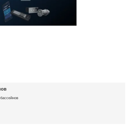
нов
 бассейнов