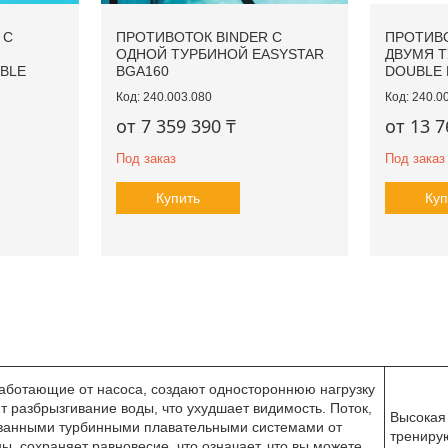
 С
ПРОТИВОТОК BINDER С
ПРОТИВО
ОДНОЙ ТУРБИНОЙ EASYSTAR
ДВУМЯ Т
BLE
BGA160
DOUBLE 
240.003.080
240.0
от 7 359 390 ₸
от 13 7
Под заказ
Под заказ
Купить
Куп
аботающие от насоса, создают одностороннюю нагрузку
т разбрызгивание воды, что ухудшает видимость. Поток,
Высокая 
ванными турбинными плавательными системами от
трениру
ы, сохраняет равновесие, что означает, что вы можете