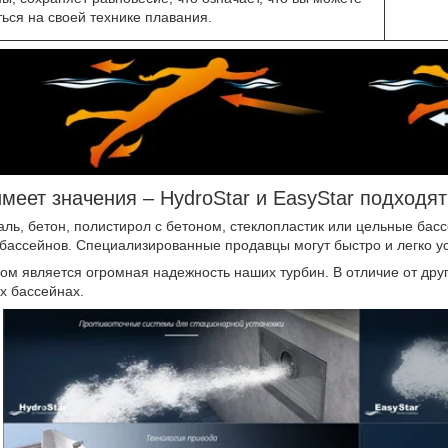
ься на своей технике плавания.
меет значения – HydroStar и EasyStar подходят
ль, бетон, полистирол с бетоном, стеклопластик или цельные бас
 бассейнов. Специализированные продавцы могут быстро и легко ус
м является огромная надежность наших турбин. В отличие от друг
х бассейнах.