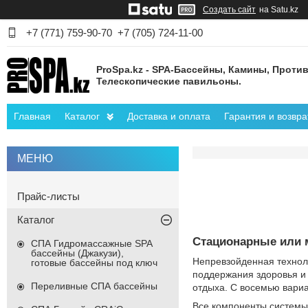
Создать сайт
на Satu.kz
+7 (771) 759-90-70
+7 (705) 724-11-00
ProSpa.kz - SPA-Бассейны, Камины, Против
Телескопические павильоны.
Главная
Каталог
Доставка и оплата
Гарантия и возвра
Прайс-листы
Каталог
Стационарные или 
СПА Гидромассажные SPA
бассейны (Джакузи),
Непревзойденная техноло
готовые бассейны под ключ
поддержания здоровья и
Переливные СПА бассейны
отдыха. С восемью вариа
Все компоненты системы