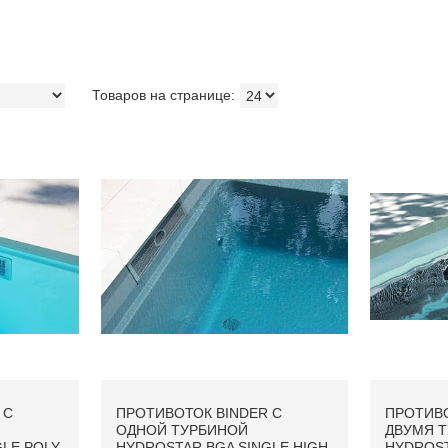
 С
ПРОТИВОТОК BINDER С
ПРОТИВО
ОДНОЙ ТУРБИНОЙ
ДВУМЯ 
LE POLY-
HYDROSTAR BGA SINGLE HIGH
HYDROST