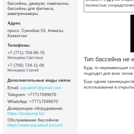
бассейны, джакузи, павильоны,
полностью сосредоточит
бассейны для фитнеса,
акватренажеры
просп. Суюнбая 53, Алматы,
Казахстан
+7 (771) 759-90-70
Менеджер Светлана
Тип бассейна не и
+7 (705) 724-11-00
Будь то нержавеющая ста
Менеджер Сергей
подходят для всех типов
Еще одним преимущество
использовании в открыты
aquaksm@gmail.com
+77717599070
+77717599070
Дозирующее оборудование
https://dospump.kz/
Обслуживание бассейнов
https://www.aqualand.kz/content/0/Aqua_pomosch