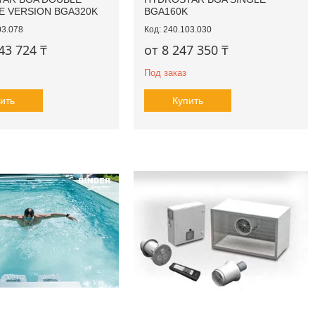
NE VERSION BGA320K
BGA160K
03.078
240.103.030
43 724 ₸
от 8 247 350 ₸
Под заказ
ить
Купить