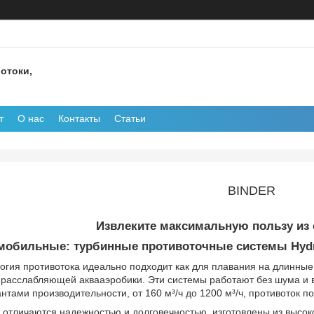
отоки,
т
О нас
Контакты
Статьи
BINDER
Извлеките максимальную пользу из 
мобильные: турбинные противоточные системы Hydro
гия противотока идеально подходит как для плавания на длинные 
 расслабляющей аквааэробики. Эти системы работают без шума и 
нтами производительности, от 160 м³/ч до 1200 м³/ч, противоток п
 отличаются надежностью и долговечностью, изготовлены из высо