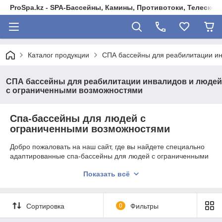
ProSpa.kz - SPA-Бассейны, Камины, Противотоки, Телеско
Каталог продукции
СПА бассейны для реабилитации ин
СПА бассейны для реабилитации инвалидов и людей
с ограниченными возможностями
Спа-бассейны для людей с
ограниченными возможностями
Добро пожаловать на наш сайт, где вы найдете специально
адаптированные спа-бассейны для людей с ограниченными
возможностями. Мы предлагаем высококачественные
Показать всё
бассейны с безбарьерным доступом и дополнительными
функциями для обеспечения максимального комфорта и
безопасности.
Сортировка
0
Фильтры
Особенности наших спа-бассейнов
Безбарьерный доступ
: Наши спа-бассейны