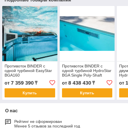
Противоток BINDER с
Противоток BINDER с
Прот
одной турбиной EasyStar
одной турбиной HydroStar
двум
BGA160
BGA Single Poly-Shaft
Hydr
Version BGA160K
High
7 359 390
8 438 430
от
₸
от
₸
от
BGA
Купить
Купить
О нас
Рейтинг не сформирован
Менее 5 отзывов за последний год