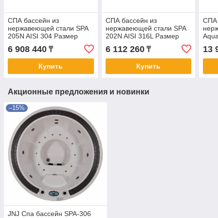
СПА бассейн из
СПА бассейн из
СПА 
нержавеющей стали SPA
нержавеющей стали SPA
нер
205N AISI 304 Размер
202N AISI 316L Размер
Aqua
2500х2500х900 мм с
2500 мм с переливной
D 23
6 908 440
6 112 260
13 
₸
₸
переливной решеткой
решеткой
Купить
Купить
Акционные предложения и новинки
–15%
JNJ Спа бассейн SPA-306