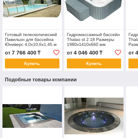
Готовый телескопический
Гидромассажный бассейн
Гид
Павильон для бассейна
Thalao st 2.18 Размеры
Thal
Юниверс 4,0х10,6х1,45 м
1980х1410х660 мм
Раз
200
7 766 400
4 046 400
от
₸
от
₸
от
Купить
Купить
Подобные товары компании