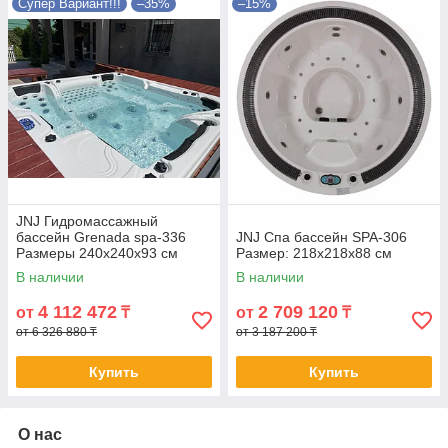
Супер Вариант!!!
–35%
–15%
JNJ Гидромассажный
бассейн Grenada spa-336
JNJ Спа бассейн SPA-306
Размеры 240x240x93 см
Размер: 218x218x88 см
В наличии
В наличии
4 112 472
2 709 120
от
₸
от
₸
от 6 326 880 ₸
от 3 187 200 ₸
Купить
Купить
О нас