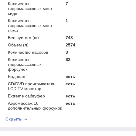
Количество
7
гидромассажных мест
сидя
Количество
1
гидромассажных мест
лежа
Вес пустого (кг)
748
Объем (л)
2574
Количество насосов
3
Количество
82
гидромассажных
форсунок
Водопад
есть
CD/DVD проигрыватель,
есть
LCD TV монитор
Extreme сабвуфер
есть
Аэромассаж 18
есть
дополнительных форсунок
Скрыть