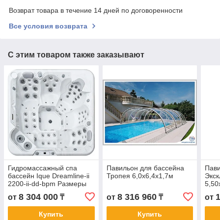
Возврат товара в течение 14 дней по договоренности
Все условия возврата
С этим товаром также заказывают
Гидромассажный спа
Павильон для бассейна
Пави
бассейн Ique Dreamline-ii
Тропея 6,0х6,4х1,7м
Экск
2200-ii-dd-bpm Размеры
5,50
220х220х96 см
8 304 000
8 316 960
от
₸
от
₸
от
Купить
Купить