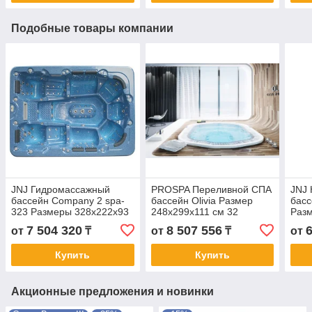
Подобные товары компании
JNJ Гидромассажный
PROSPA Переливной СПА
JNJ
бассейн Company 2 spa-
бассейн Olivia Размер
басс
323 Размеры 328x222x93
248x299х111 см 32
Раз
см
форсунки с обвязкой
7 504 320
8 507 556
от
₸
от
₸
от
Купить
Купить
Акционные предложения и новинки