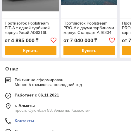
Противоток Poolstream
Противоток Poolstream
Прот
FIT-A с одной турбиной
PRO-A с двумя турбинами
PRO-
корпус Узкий AISI316L
корпус Стандарт AISI304
корп
размеры 1000х360х430мм
размеры 1050х580х430мм
раз
4 895 000
7 040 000
от
₸
от
₸
от
Купить
Купить
О нас
Рейтинг не сформирован
Менее 5 отзывов за последний год
Работает с 06.11.2021
г. Алматы
просп. Суюнбая 53, Алматы, Казахстан
Контакты