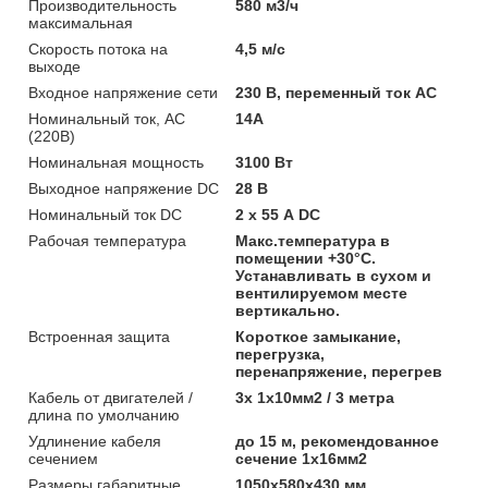
Производительность
580 м3/ч
максимальная
Скорость потока на
4,5 м/с
выходе
Входное напряжение сети
230 В, переменный ток AC
Номинальный ток, AC
14A
(220В)
Номинальная мощность
3100 Вт
Выходное напряжение DC
28 В
Номинальный ток DC
2 х 55 А DC
Рабочая температура
Макс.температура в
помещении +30°С.
Устанавливать в сухом и
вентилируемом месте
вертикально.
Встроенная защита
Короткое замыкание,
перегрузка,
перенапряжение, перегрев
Кабель от двигателей /
3х 1х10мм2 / 3 метра
длина по умолчанию
Удлинение кабеля
до 15 м, рекомендованное
сечением
сечение 1х16мм2
Размеры габаритные
1050х580х430 мм