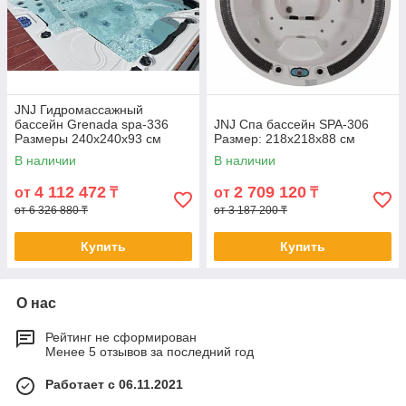
JNJ Гидромассажный
бассейн Grenada spa-336
JNJ Спа бассейн SPA-306
Размеры 240x240x93 см
Размер: 218x218x88 см
В наличии
В наличии
4 112 472
2 709 120
от
₸
от
₸
от 6 326 880 ₸
от 3 187 200 ₸
Купить
Купить
О нас
Рейтинг не сформирован
Менее 5 отзывов за последний год
Работает с 06.11.2021