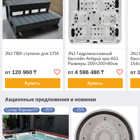
JNJ ПВХ ступени для СПА
JNJ Гидромассажный
JNJ
бассейн Antigua spa-661
басс
Размеры 200×200×80см
154x
120 960
4 596 480
от
₸
от
₸
от
Купить
Купить
Акционные предложения и новинки
Супер Вариант!!!
–35%
–15%