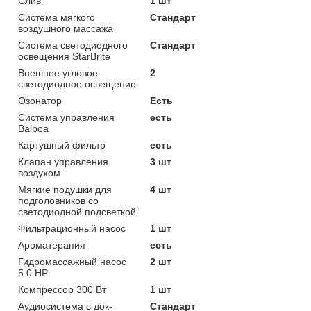
Слив
1 шт
Система мягкого
Стандарт
воздушного массажа
Система светодиодного
Стандарт
освещения StarBrite
Внешнее угловое
2
светодиодное освещение
Озонатор
Есть
Система управления
есть
Balboa
Картушный фильтр
есть
Клапан управления
3 шт
воздухом
Мягкие подушки для
4 шт
подголовников со
светодиодной подсветкой
Фильтрационный насос
1 шт
Ароматерапия
есть
Гидромассажный насос
2 шт
5.0 HP
Компрессор 300 Вт
1 шт
Аудиосистема с док-
Стандарт