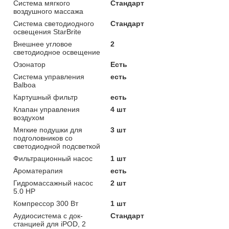
Система мягкого
Стандарт
воздушного массажа
Система светодиодного
Стандарт
освещения StarBrite
Внешнее угловое
2
светодиодное освещение
Озонатор
Есть
Система управления
есть
Balboa
Картушный фильтр
есть
Клапан управления
4 шт
воздухом
Мягкие подушки для
3 шт
подголовников со
светодиодной подсветкой
Фильтрационный насос
1 шт
Ароматерапия
есть
Гидромассажный насос
2 шт
5.0 HP
Компрессор 300 Вт
1 шт
Аудиосистема с док-
Стандарт
станцией для iPOD, 2