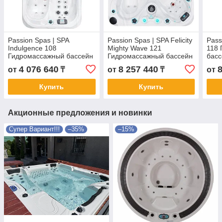
Passion Spas | SPA
Passion Spas | SPA Felicity
Pass
Indulgence 108
Mighty Wave 121
118
Гидромассажный бассейн
Гидромассажный бассейн
басс
Signature Collection
Exclusive Collection
Coll
4 076 640
8 257 440
от
₸
от
₸
от
Размеры 214х143х63 см
Размеры 213х213х91 см
274х
Купить
Купить
Акционные предложения и новинки
Супер Вариант!!!
–35%
–15%