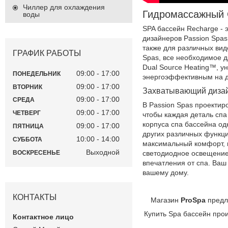
Чиллер для охлаждения
Гидромассажный 
воды
SPA бассейн Recharge - 
дизайнеров Passion Spas
также для различных вид
ГРАФИК РАБОТЫ
Spas, все необходимое д
Dual Source Heating™, у
09:00
17:00
ПОНЕДЕЛЬНИК
энергоэффективным на д
09:00
17:00
ВТОРНИК
Захватывающий дизайн
09:00
17:00
СРЕДА
В Passion Spas проектир
09:00
17:00
ЧЕТВЕРГ
чтобы каждая деталь сп
корпуса спа бассейна о
09:00
17:00
ПЯТНИЦА
других различных функци
10:00
14:00
СУББОТА
максимальный комфорт, и
Выходной
ВОСКРЕСЕНЬЕ
светодиодное освещение
впечатления от спа. Ваш
вашему дому.
КОНТАКТЫ
Магазин
ProSpa
предл
Купить Spa бассейн про