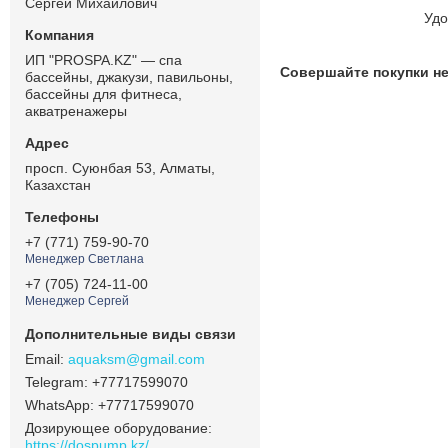
Сергей Михайлович
Удо
ИП "PROSPA.KZ" — спа
Совершайте покупки не
бассейны, джакузи, павильоны,
бассейны для фитнеса,
акватренажеры
просп. Суюнбая 53, Алматы,
Казахстан
+7 (771) 759-90-70
Менеджер Светлана
+7 (705) 724-11-00
Менеджер Сергей
aquaksm@gmail.com
+77717599070
+77717599070
Дозирующее оборудование
https://dospump.kz/