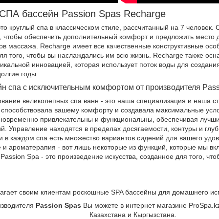
СПА бассейн Passion Spas Recharge
это круглый спа в классическом стиле, рассчитанный на 7 человек
, чтобы обеспечить дополнительный комфорт и предложить место д
ов массажа. Recharge имеет все качественные конструктивные осо
ля того, чтобы вы наслаждались им всю жизнь. Recharge также ос
никальной инновацией, которая использует поток воды для создания
олгие годы.
 спа с исключительным комфортом от производителя Pass
ование великолепных спа ванн - это наша специализация и наша ст
а способствовала вашему комфорту и создавала максимальные усл
дновременно привлекательны и функциональны, обеспечивая лучши
й. Управление находятся в пределах досягаемости, контуры и глу
 в каждом спа есть множество вариантов сидений для вашего удо
 и ароматерапия - вот лишь некоторые из функций, которые мы вк
 Passion Spa - это произведение искусства, созданное для того, ч
агает своим клиентам роскошные SPA бассейны для домашнего ис
изводителя
Passion Spas
Вы можете в интернет магазине ProSpa.k
Казахстана и Кыргызстана.