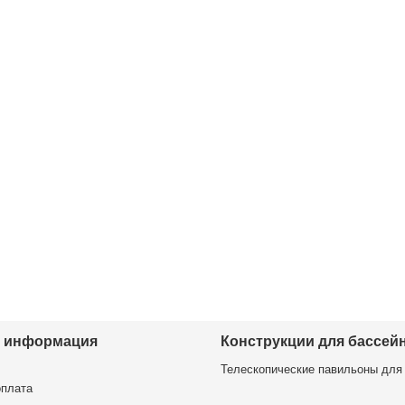
я информация
Конструкции для бассей
Телескопические павильоны для
оплата