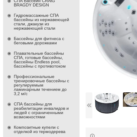
СПА Бассейн CRAiG
BRAGDY DESIGN
Гидромассажные СПА
бассейны из нержавеющей
стали, джакузи из
нержавеющей стали
Бассейны для фитнеса с
беговыми дорожками
Плавательные бассейны
СПА, готовые бассейны,
бассейны Endless pool,
бассейны с противотоком
Профессиональные
тренировочные бассейны с
регулируемым
ламинарным течением до
3,2 м/с
СПА бассейны для
реабилитации инвалидов и
людей с ограниченными
возможностями
Композитные купели с
отделкой из термодерева