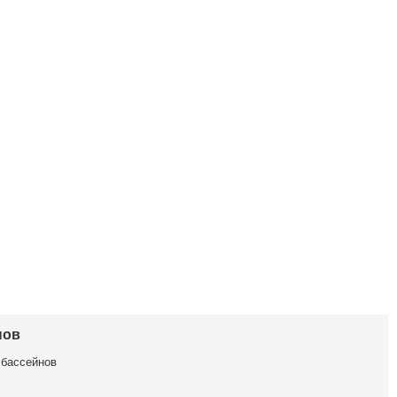
нов
 бассейнов