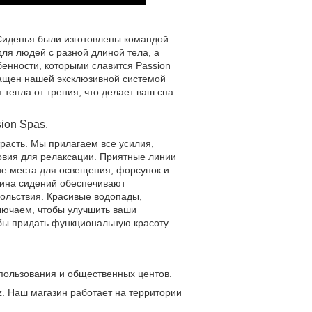
. Сиденья были изготовлены командой
ля людей с разной длиной тела, а
бенности, которыми славится Passion
нащен нашей эксклюзивной системой
 тепла от трения, что делает ваш спа
ion Spas.
расть. Мы прилагаем все усилия,
овия для релаксации. Приятные линии
е места для освещения, форсунок и
бина сидений обеспечивают
вольствия. Красивые водопады,
лючаем, чтобы улучшить ваши
тобы придать функциональную красоту
пользования и общественных центов.
z. Наш магазин работает на территории