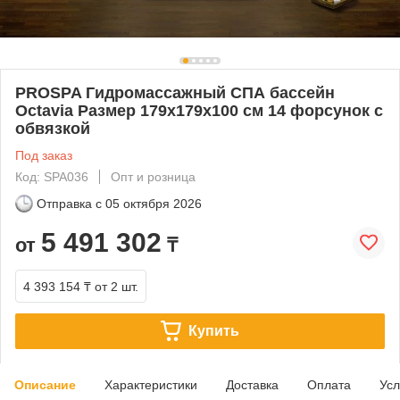
PROSPA Гидромассажный СПА бассейн
Octavia Размер 179x179х100 см 14 форсунок с
обвязкой
Под заказ
Код: SPA036
Опт и розница
Отправка с
05 октября 2026
5 491 302
от
₸
4 393 154 ₸
от 2 шт.
Купить
Описание
Характеристики
Доставка
Оплата
Усл