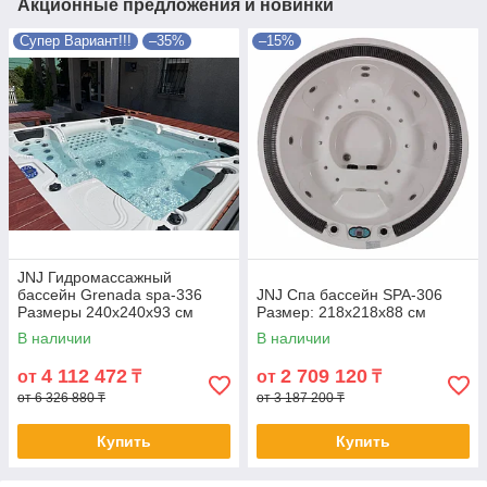
Акционные предложения и новинки
Супер Вариант!!!
–35%
–15%
JNJ Гидромассажный
бассейн Grenada spa-336
JNJ Спа бассейн SPA-306
Размеры 240x240x93 см
Размер: 218x218x88 см
В наличии
В наличии
4 112 472
2 709 120
от
₸
от
₸
от 6 326 880 ₸
от 3 187 200 ₸
Купить
Купить