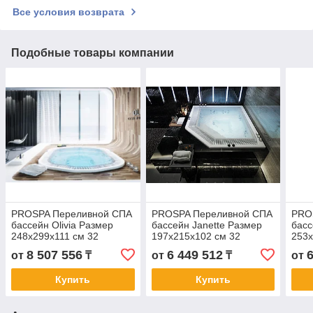
Все условия возврата
Подобные товары компании
PROSPA Переливной СПА
PROSPA Переливной СПА
PRO
бассейн Olivia Размер
бассейн Janette Размер
басс
248x299х111 см 32
197x215х102 см 32
253x
форсунки с обвязкой
форсунки с обвязкой
форс
8 507 556
6 449 512
от
₸
от
₸
от
Купить
Купить