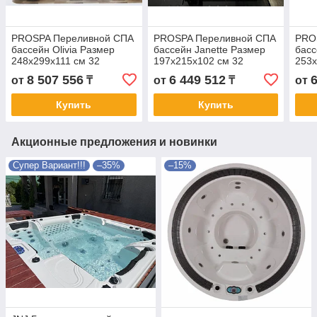
PROSPA Переливной СПА
PROSPA Переливной СПА
PRO
бассейн Olivia Размер
бассейн Janette Размер
басс
248x299х111 см 32
197x215х102 см 32
253x
форсунки с обвязкой
форсунки с обвязкой
форс
8 507 556
6 449 512
от
₸
от
₸
от
Купить
Купить
Акционные предложения и новинки
Супер Вариант!!!
–35%
–15%