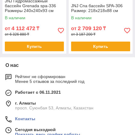
JNJ Гидромассажный
бассейн Grenada spa-336
JNJ Спа бассейн SPA-306
Размеры 240x240x93 см
Размер: 218x218x88 см
В наличии
В наличии
4 112 472
2 709 120
от
₸
от
₸
от 6 326 880 ₸
от 3 187 200 ₸
Купить
Купить
О нас
Рейтинг не сформирован
Менее 5 отзывов за последний год
Работает с 06.11.2021
г. Алматы
просп. Суюнбая 53, Алматы, Казахстан
Контакты
Сегодня выходной
Показать весь график работы