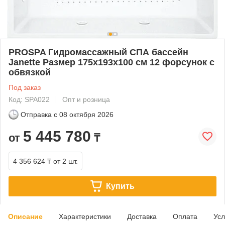
PROSPA Гидромассажный СПА бассейн
Janette Размер 175x193х100 см 12 форсунок с
обвязкой
Под заказ
Код: SPA022
Опт и розница
Отправка с
08 октября 2026
5 445 780
от
₸
4 356 624 ₸
от 2 шт.
Купить
Описание
Характеристики
Доставка
Оплата
Усл