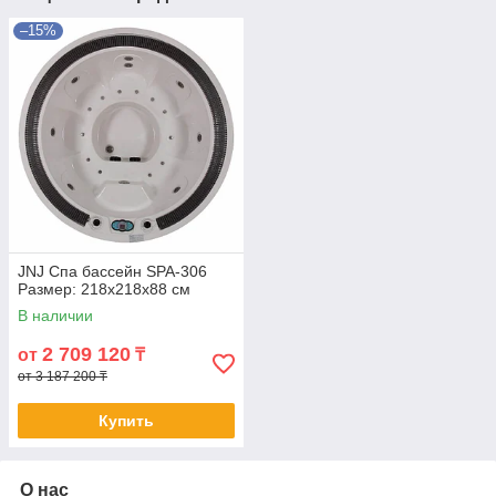
–15%
JNJ Спа бассейн SPA-306
Размер: 218x218x88 см
В наличии
2 709 120
от
₸
от 3 187 200 ₸
Купить
О нас