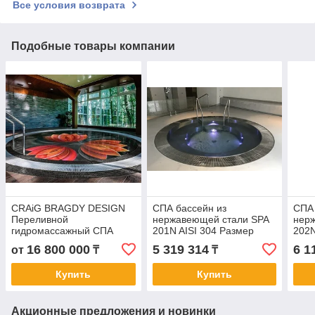
Все условия возврата
Подобные товары компании
CRAiG BRAGDY DESIGN
СПА бассейн из
СПА 
Переливной
нержавеющей стали SPA
нер
гидромассажный СПА
201N AISI 304 Размер
202N
бассейн Размер D - 3000
2500 мм с переливной
2500
16 800 000
5 319 314
6 1
от
₸
₸
мм
решеткой
реш
Купить
Купить
Акционные предложения и новинки