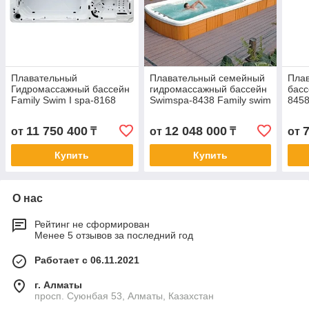
Плавательный
Плавательный семейный
Пла
Гидромассажный бассейн
гидромассажный бассейн
басс
Family Swim I spa-8168
Swimspa-8438 Family swim
8458
Размеры
Размер
390
5900x2200x1360/1480 мм
5600x2280x1360/1490 мм
11 750 400
12 048 000
от
₸
от
₸
от
Купить
Купить
О нас
Рейтинг не сформирован
Менее 5 отзывов за последний год
Работает с 06.11.2021
г. Алматы
просп. Суюнбая 53, Алматы, Казахстан