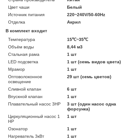
Цвет чаши
Белый
Источник питания
220~240V/50-60Hz
Отделка
Акрил
В комплект входит
Температура
15℃~35℃
Объём воды
8,44 м3
Стальная рама
1 шт
LED подсветка
1 шт (семь видов цвета)
Мрамор
1 шт
Оптоволоконное
29 шт (семь цветов)
освещение
Сливной клапан
6 шт
Впускной клапан
1 шт
Плавательный насос 3HP
3 шт (один насос одна
форсунка)
Циркуляционный насос 1
1 шт
HP
Озонатор
1 шт
Нагреватель 3кВт
1 шт