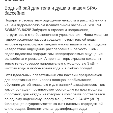
Водный рай для тела и души в нашем SPA-
бассейне!
Подарите своему телу ощущение легкости и расслабления в
нашем гидромассажном плавательном бассейне SPA JNJ
SWIMSPA-8428! Забудьте о стрессе и напряжении,
погрузитесь в мир бесконечного удовольствия. Наши мощные
гидромассажные насосы создадут потоки теплой воды,
которые промассируют каждый мускул вашего тела, подарив
невероятное ощущение расслабления и легкости. Семь
видов подсветки подарит вам непередаваемые ощущения
волшебства и роскоши. А прочная термокрышка сохранит
тепло генерируемое нагревателем с мощностью 3 кВт и
чистоту воды в любое время года и в любую погоду!
Этот идеальный плавательный спа бассейн предназначен
для спортивных тренировок пловцов, реабилитации,
обучения детей плаванью и для занятий аквафитнесом, так
как он оснащен противотоком состоящим из трех мощных
форсунок, для каждой из которых в комплекте поставляется
по одному надежному насосу мощностью 2.24 кВт (3HP).
Фильтрация осуществляется за счет системы картриджной
фильтрации. Дополнительная дезинфекция воды