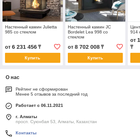
Настенный камин Julietta
Настенный камин JC
Цент
985 со стеклом
Bordelet Lea 998 со
914 
стеклом
от
6 231 456
8 702 008
от
₸
от
₸
₸
Купить
Купить
О нас
Рейтинг не сформирован
Менее 5 отзывов за последний год
Работает с 06.11.2021
г. Алматы
просп. Суюнбая 53, Алматы, Казахстан
Контакты