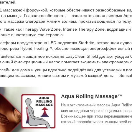
вателей.
71 массажной форсункой, которые обеспечивают разнообразные ви
ия на мышцы. Главная особенность — запатентованная система Aqu
го массажа благодаря мягким волнам, прокатывающимся по телу.
 такие как Therapy Wave Zone, Intense Therapy Zone, водопадный 
ание в настоящую спа-терапию.
осферы предусмотрена LED-подсветка Starbrite, встроенная аудиос
подогрева Hybrid Heating™, обеспечивающая энергоэффективный 
aintenance и защитное покрытие EasyClean Shield делают уход за
гающий фильтрационный насос помогает экономить электроэнергию
сейн для дома и улицы идеально подойдёт как для установки в пом
яющим массажем, мягким светом и музыкой каждый день — Sensat
Aqua Rolling Massage™
Наш эксклюзивный массаж Aqua Rollin
спинке сиденья через специально разр
Возникающее при этом перемешивание
который прорабатывает мышцы всей с