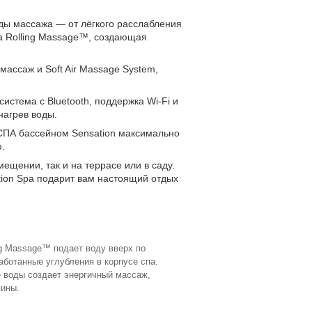
ды массажа — от лёгкого расслабления
a Rolling Massage™, создающая
массаж и Soft Air Massage System,
истема с Bluetooth, поддержка Wi-Fi и
нагрев воды.
 СПА бассейном Sensation максимально
.
ещении, так и на террасе или в саду.
ion Spa подарит вам настоящий отдых
g Massage™ подает воду вверх по
аботанные углубления в корпусе спа.
 воды создает энергичный массаж,
пины.