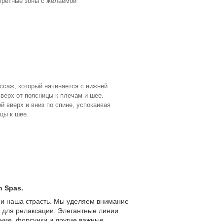
нкретные зоны с желаемой
ссаж, который начинается с нижней
верх от поясницы к плечам и шее.
 вверх и вниз по спине, успокаивая
цы к шее.
 Spas.
о и наша страсть. Мы уделяем внимание
 для релаксации. Элегантные линии
ние, форсунки и другие важные