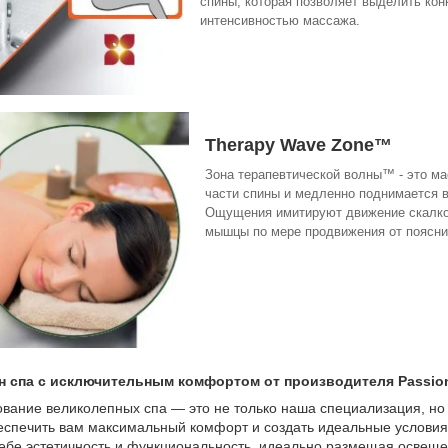
спины, которая позволяет выделить ко
интенсивностью массажа.
Therapy Wave Zone™
Зона терапевтической волны™ - это ма
части спины и медленно поднимается в
Ощущения имитируют движение скалкой
мышцы по мере продвижения от поясни
 спа с исключительным комфортом от производителя Passion
ование великолепных спа — это не только наша специализация, н
беспечить вам максимальный комфорт и создать идеальные условия
себе эстетичность и функциональность, идеально размещая освеще