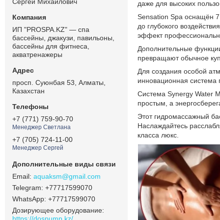
Сергей Михайлович
даже для высоких пользо
Sensation Spa оснащён 
до глубокого воздейств
ИП "PROSPA.KZ" — спа
эффект профессионально
бассейны, джакузи, павильоны,
бассейны для фитнеса,
Дополнительные функции,
акватренажеры
превращают обычное куп
Для создания особой атм
инновационная система 
просп. Суюнбая 53, Алматы,
Казахстан
Система Synergy Water M
простым, а энергосбере
Этот гидромассажный бас
+7 (771) 759-90-70
Наслаждайтесь расслабл
Менеджер Светлана
класса люкс.
+7 (705) 724-11-00
Менеджер Сергей
aquaksm@gmail.com
+77717599070
+77717599070
Дозирующее оборудование
https://dospump.kz/