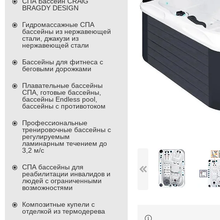
СПА Бассейн CRAiG
BRAGDY DESIGN
Гидромассажные СПА
бассейны из нержавеющей
стали, джакузи из
нержавеющей стали
Бассейны для фитнеса с
беговыми дорожками
Плавательные бассейны
СПА, готовые бассейны,
бассейны Endless pool,
бассейны с противотоком
Профессиональные
тренировочные бассейны с
регулируемым
ламинарным течением до
3,2 м/с
СПА бассейны для
реабилитации инвалидов и
людей с ограниченными
возможностями
Композитные купели с
отделкой из термодерева