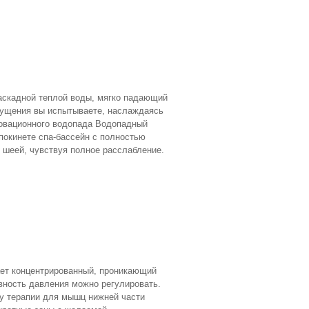
аскадной теплой воды, мягко падающий
щущения вы испытываете, наслаждаясь
овационного водопада Водопадный
окинете спа-бассейн с полностью
 шеей, чувствуя полное расслабление.
ет концентрированный, проникающий
вность давления можно регулировать.
му терапии для мышц нижней части