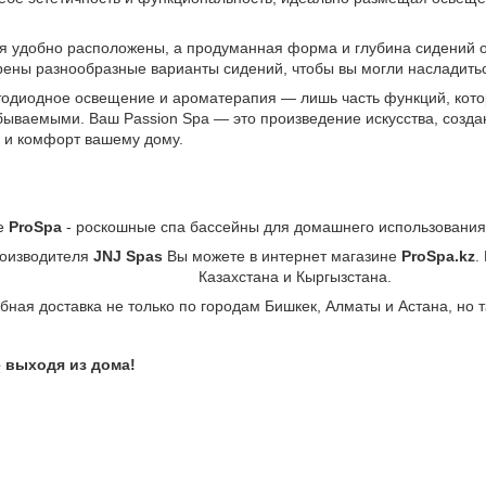
я удобно расположены, а продуманная форма и глубина сидений 
рены разнообразные варианты сидений, чтобы вы могли насладить
тодиодное освещение и ароматерапия — лишь часть функций, кото
бываемыми. Ваш Passion Spa — это произведение искусства, создан
 и комфорт вашему дому.
е
ProSpa
- роскошные спа бассейны для домашнего использования
роизводителя
JNJ Spas
Вы можете в интернет магазине
ProSpa.kz
.
Казахстана и Кыргызстана.
бная доставка не только по городам Бишкек, Алматы и Астана, но т
 выходя из дома!