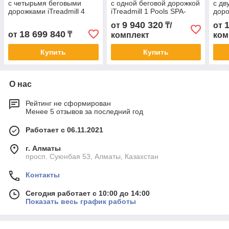
с четырьмя беговыми
с одной беговой дорожкой
с дв
дорожками iTreadmill 4
iTreadmill 1 Pools SPA-
доро
Pool Spa-8388 Размер:
8358 Размеры:
Pool
9 940 320
от
₸/
от
5460×2280×1360/1500мм
3400х2280х1360/1500 мм
340
18 699 840
от
₸
комплект
ком
Купить
Купить
О нас
Рейтинг не сформирован
Менее 5 отзывов за последний год
Работает с 06.11.2021
г. Алматы
просп. Суюнбая 53, Алматы, Казахстан
Контакты
Сегодня работает с 10:00 до 14:00
Показать весь график работы