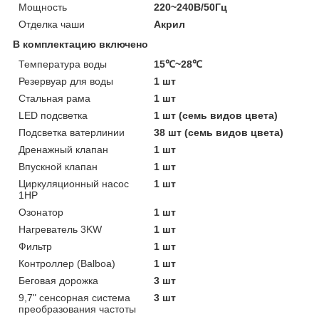
Мощность
220~240В/50Гц
Отделка чаши
Акрил
В комплектацию включено
Температура воды
15℃~28℃
Резервуар для воды
1 шт
Стальная рама
1 шт
LED подсветка
1 шт (семь видов цвета)
Подсветка ватерлинии
38 шт (семь видов цвета)
Дренажный клапан
1 шт
Впускной клапан
1 шт
Циркуляционный насос
1 шт
1HP
Озонатор
1 шт
Нагреватель 3KW
1 шт
Фильтр
1 шт
Контроллер (Balboa)
1 шт
Беговая дорожка
3 шт
9,7" сенсорная система
3 шт
преобразования частоты