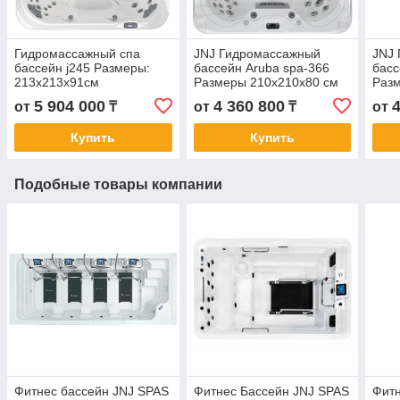
Гидромассажный спа
JNJ Гидромассажный
JNJ
бассейн j245 Размеры:
бассейн Aruba spa-366
басс
213x213x91см
Размеры 210x210x80 см
Раз
5 904 000
4 360 800
от
₸
от
₸
от
Купить
Купить
Подобные товары компании
Фитнес бассейн JNJ SPAS
Фитнес Бассейн JNJ SPAS
Фитн