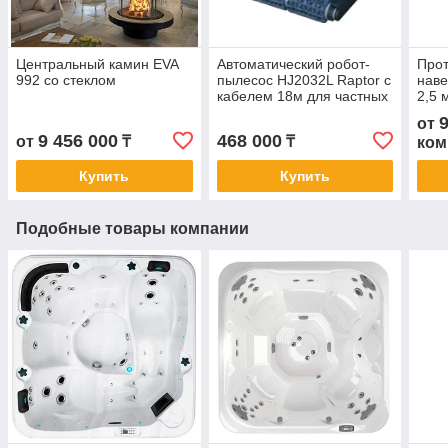
Центральный камин EVA
Автоматический робот-
Прот
992 со стеклом
пылесос HJ2032L Raptor с
наве
кабелем 18м для частных
2,5 
и коммерческих
от
бассейнов
9 456 000
468 000
от
₸
₸
ком
Купить
Купить
Подобные товары компании