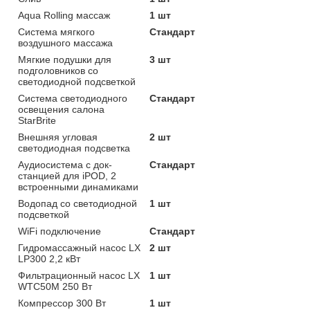
Aqua Rolling массаж
1 шт
Система мягкого
Стандарт
воздушного массажа
Мягкие подушки для
3 шт
подголовников со
светодиодной подсветкой
Система светодиодного
Стандарт
освещения салона
StarBrite
Внешняя угловая
2 шт
светодиодная подсветка
Аудиосистема с док-
Стандарт
станцией для iPOD, 2
встроенными динамиками
Водопад со светодиодной
1 шт
подсветкой
WiFi подключение
Стандарт
Гидромассажный насос LX
2 шт
LP300 2,2 кВт
Фильтрационный насос LX
1 шт
WTC50M 250 Вт
Компрессор 300 Вт
1 шт