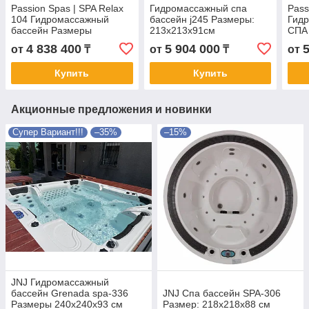
Passion Spas | SPA Relax
Гидромассажный спа
Pass
104 Гидромассажный
бассейн j245 Размеры:
Гид
бассейн Размеры
213x213x91см
СПА 
204x204x85 см
213
4 838 400
5 904 000
от
₸
от
₸
от
Купить
Купить
Акционные предложения и новинки
Супер Вариант!!!
–35%
–15%
JNJ Гидромассажный
бассейн Grenada spa-336
JNJ Спа бассейн SPA-306
Размеры 240x240x93 см
Размер: 218x218x88 см