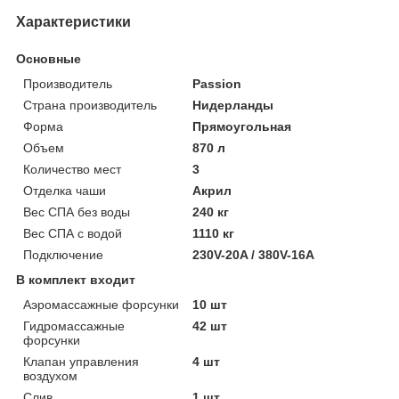
Характеристики
Основные
Производитель
Passion
Страна производитель
Нидерланды
Форма
Прямоугольная
Объем
870 л
Количество мест
3
Отделка чаши
Акрил
Вес СПА без воды
240 кг
Вес СПА с водой
1110 кг
Подключение
230V-20A / 380V-16A
В комплект входит
Аэромассажные форсунки
10 шт
Гидромассажные
42 шт
форсунки
Клапан управления
4 шт
воздухом
Слив
1 шт